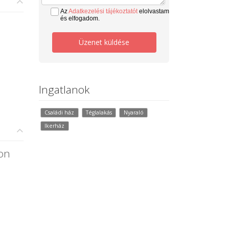
Az
Adatkezelési tájékoztatót
elolvastam
és elfogadom.
Üzenet küldése
Ingatlanok
Családi ház
Téglalakás
Nyaraló
Ikerház
on