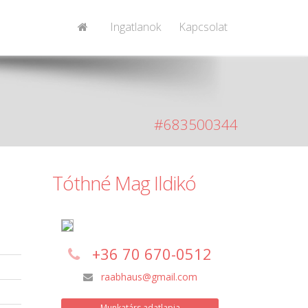
Ingatlanok
Kapcsolat
#683500344
Tóthné Mag Ildikó
t
+36 70 670-0512
raabhaus@gmail.com
Munkatárs adatlapja