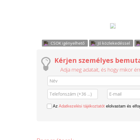
CSOK igényelhető
Jó közlekedéssel
Kérjen személyes bemuta
Adja meg adatait, és hogy mikor érn
Az
Adatkezelési tájékoztatót
elolvastam és elf