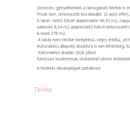
Döntsön, igényelhetőek a támogatott hitelek is 
Privát kert, térkövezett kocsibeálló (2 autó elfér)
A lakás nettó fűtött alapterülete 96,93 m2, nappal
valamint 8,94 m2 alapterületű hátsó térkövezett 
A telek 278 m2.
A lakás nem tetőtér beépítésű, teljes értékű, jó
Kulcsrakész állapotú átadásra is van lehetőség, ku
Kulcsrakész átadás 2026 július!
Keressen bizalommal, tisztelettel várom érdeklőd
A hirdetés látványképet tartalmaz!
Térkép