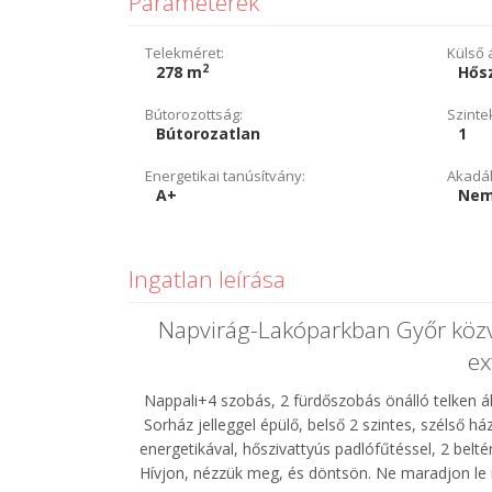
Paraméterek
Telekméret:
Külső á
2
278 m
Hősz
Bútorozottság:
Szinte
Bútorozatlan
1
Energetikai tanúsítvány:
Akadál
A+
Nem
Ingatlan leírása
Napvirág-Lakóparkban Győr köz
ex
Nappali+4 szobás, 2 fürdőszobás önálló telken á
Sorház jelleggel épülő, belső 2 szintes, szélső há
energetikával, hőszivattyús padlófűtéssel, 2 belt
Hívjon, nézzük meg, és döntsön. Ne maradjon le