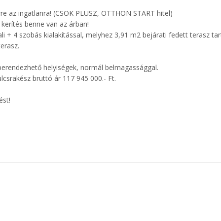
erre az ingatlanra! (CSOK PLUSZ, OTTHON START hitel)
, kerítés benne van az árban!
i + 4 szobás kialakítással, melyhez 3,91 m2 bejárati fedett terasz tar
terasz.
l berendezhető helyiségek, normál belmagassággal.
lcsrakész bruttó ár 117 945 000.- Ft.
ést!