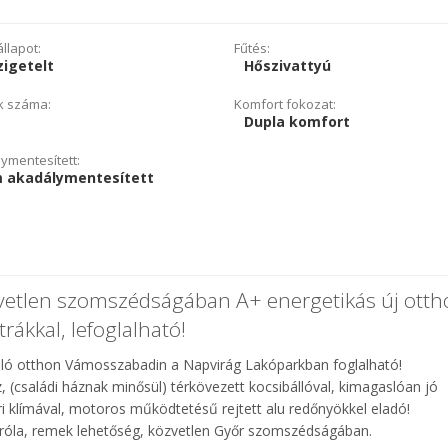
llapot:
Fűtés:
igetelt
Hőszivattyú
k száma:
Komfort fokozat:
Dupla komfort
ymentesített:
 akadálymentesített
vetlen szomszédságában A+ energetikás új otth
trákkal, lefoglalható!
lló otthon Vámosszabadin a Napvirág Lakóparkban foglalható!
z, (családi háznak minősül) térkövezett kocsibállóval, kimagaslóan jó
éri klímával, motoros működtetésű rejtett alu redőnyökkel eladó!
 róla, remek lehetőség, közvetlen Győr szomszédságában.