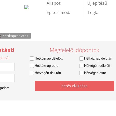
Állapot:
Új építésű
Építési mód:
Tégla
Kertkapcsolatos
tást!
Megfelelő időpontok
e rá!
Hétköznap délelőtt
Hétköznap délután
Hétköznap este
Hétvégén délelőtt
Hétvégén délután
Hétvégén este
Kérés elküldése
ogadom.