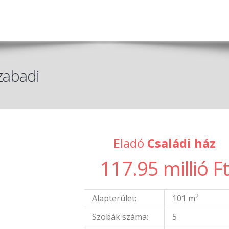
zabadi
Eladó
Családi ház
117.95 millió F
2
Alapterület:
101 m
Szobák száma:
5