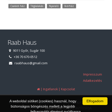
Családi ház
Téglalakás
Nyaraló
Ikerház
Raab Haus
9011 Győr, Sugár 100
+36 70 670-0512
raabhaus@gmail.com
Impresszum
Adatkezelés
|
|
Ingatlanok
Kapcsolat
A weboldal sütiket (cookies) használ, hogy
Elfogadom
© 1997 - 2026 AZ INGATLANIRODA WEBOLDALÁT ÉS ÜGYVITELI
biztonságos böngészés mellett a legjobb
RENDSZERÉT AZ
INGATLAN
FORRÁS
BIZTOSÍTJA.
felhasználói élményt nyújthassa.