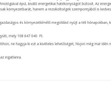
nológiával épül, kiváló energetikai hatékonyságot biztosít. Az energe
mcsak környezetbarát, hanem a rezsiköltségek szempontjából is kedve
 gazdaságos és környezetkímélő megoldást nyújt a téli hónapokban, 
együtt, mely 108 647 040 Ft.
hon, ne hagyja ki ezt a kivételes lehetőséget, hívjon még ma! Idén 
az ingatlanra.