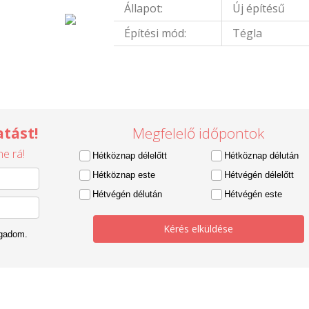
Állapot:
Új építésű
Építési mód:
Tégla
tást!
Megfelelő időpontok
e rá!
Hétköznap délelőtt
Hétköznap délután
Hétköznap este
Hétvégén délelőtt
Hétvégén délután
Hétvégén este
Kérés elküldése
ogadom.