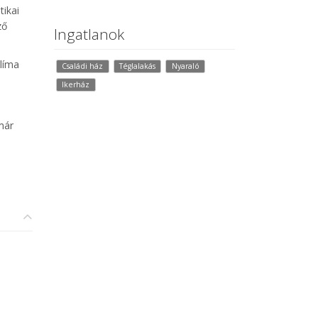
tikai
ző
Ingatlanok
klíma
Családi ház
Téglalakás
Nyaraló
Ikerház
már