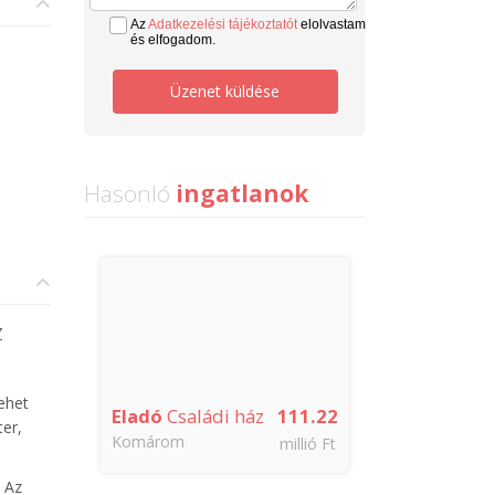
Az
Adatkezelési tájékoztatót
elolvastam
és elfogadom.
Üzenet küldése
Hasonló
ingatlanok
z
ehet
Eladó
Családi ház
111.22
ter,
Komárom
millió Ft
. Az