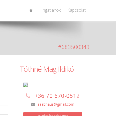
Ingatlanok
Kapcsolat
#683500343
Tóthné Mag Ildikó
t
+36 70 670-0512
raabhaus@gmail.com
Munkatárs adatlapja