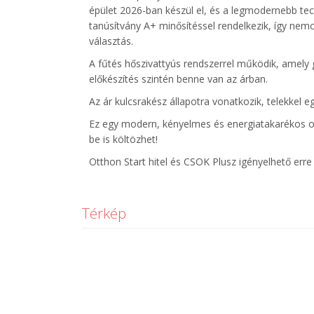
épület 2026-ban készül el, és a legmodernebb tech
tanúsítvány A+ minősítéssel rendelkezik, így ne
választás.
A fűtés hőszivattyús rendszerrel működik, amely
előkészítés szintén benne van az árban.
Az ár kulcsrakész állapotra vonatkozik, telekkel 
Ez egy modern, kényelmes és energiatakarékos ott
be is költözhet!
Otthon Start hitel és CSOK Plusz igényelhető erre 
Térkép