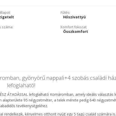
llapot:
Fűtés:
igetelt
Hőszivattyú
k száma:
Komfort fokozat:
Összkomfort
áromban, gyönyörű nappali+4 szobás családi há
lefoglaható!
ÉSZ ÁTADÁSSAL lefoglalható Komáromban, amely ideális választás l
an alapterülete 95 négyzetméter, a telek mérete pedig 640 négyzetmé
 szabadidős tevékenységekhez.
al rendelkezik, kényelmes otthont nyújt egy 5 tagú család számára is