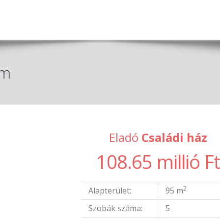
om
Eladó
Családi ház
108.65 millió F
2
Alapterület:
95 m
Szobák száma:
5