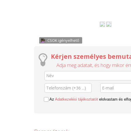
CSOK igényelhető
Kérjen személyes bemuta
Adja meg adatait, és hogy mikor érn
Az
Adatkezelési tájékoztatót
elolvastam és elf