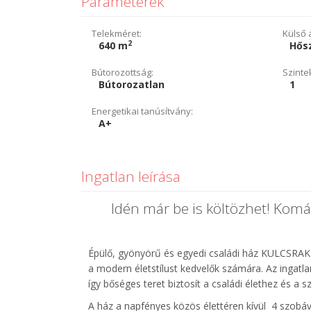
Paraméterek
Telekméret:
Külső á
2
640 m
Hősz
Bútorozottság:
Szinte
Bútorozatlan
1
Energetikai tanúsítvány:
A+
Ingatlan leírása
Idén már be is költözhet! Kom
Épülő, gyönyörű és egyedi családi ház KULCSRAK
a modern életstílust kedvelők számára. Az ingatl
így bőséges teret biztosít a családi élethez és a
A ház a napfényes közös élettéren kívül 4 szobáv