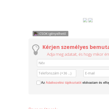
CSOK igényelhető
Kérjen személyes bemuta
Adja meg adatait, és hogy mikor érn
Az
Adatkezelési tájékoztatót
elolvastam és elf