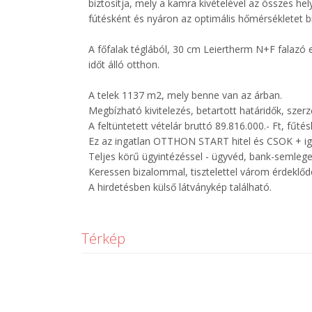
biztosítja, mely a kamra kivételével az összes hel
fútésként és nyáron az optimális hőmérsékletet bi
A főfalak téglából, 30 cm Leiertherm N+F falazó e
időt álló otthon.
A telek 1137 m2, mely benne van az árban.
Megbízható kivitelezés, betartott határidők, szerz
A feltüntetett vételár bruttó 89.816.000.- Ft, fűté
Ez az ingatlan OTTHON START hitel és CSOK + ig
Teljes körű ügyintézéssel - ügyvéd, bank-semleges
Keressen bizalommal, tisztelettel várom érdeklőd
A hirdetésben külső látványkép található.
Térkép