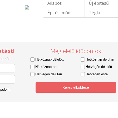
Állapot:
Új építésű
Építési mód:
Tégla
tást!
Megfelelő időpontok
e rá!
Hétköznap délelőtt
Hétköznap délután
Hétköznap este
Hétvégén délelőtt
Hétvégén délután
Hétvégén este
Kérés elküldése
ogadom.