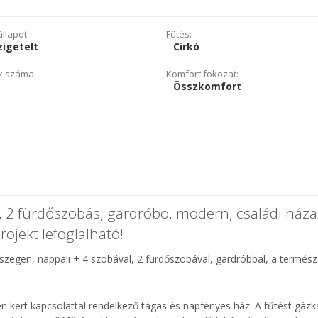
llapot:
Fűtés:
igetelt
Cirkó
k száma:
Komfort fokozat:
Összkomfort
 2 fürdőszobás, gardróbo, modern, családi háza
rojekt lefoglalható!
szegen, nappali + 4 szobával, 2 fürdőszobával, gardróbbal, a termész
en kert kapcsolattal rendelkező tágas és napfényes ház. A fűtést gáz