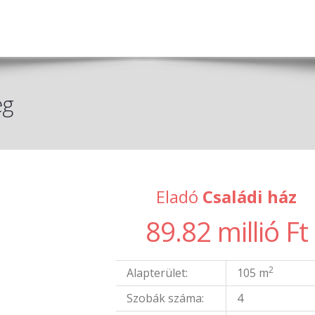
eg
Eladó
Családi ház
89.82 millió Ft
2
Alapterület:
105 m
Szobák száma:
4