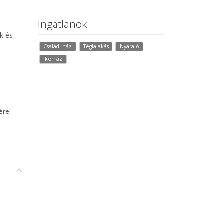
Ingatlanok
k és
Családi ház
Téglalakás
Nyaraló
Ikerház
ére!