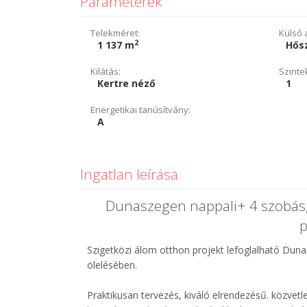
Paraméterek
Telekméret:
Külső á
2
1 137 m
Hősz
Kilátás:
Szinte
Kertre néző
1
Energetikai tanúsítvány:
A
Ingatlan leírása
Dunaszegen nappali+ 4 szobás,
p
Szigetközi álom otthon projekt lefoglalható Duna
ölelésében.
Praktikusan tervezés, kiváló elrendezésű. közvetl