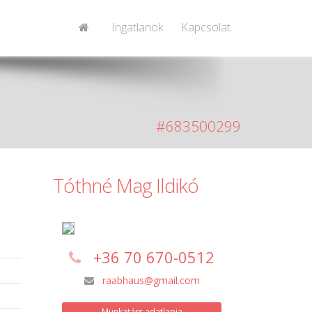
Ingatlanok
Kapcsolat
#683500299
Tóthné Mag Ildikó
+36 70 670-0512
raabhaus@gmail.com
Munkatárs adatlapja