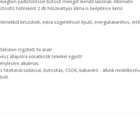
yiségben padlófűtéssel biztosít meleget leendő lakóinak. Alternatív
ztosító hűtésként 2 db hőszivattyús klíma is beépítésre kerül.
lemekből készülnek, extra szigeteléssel épülő, energiatakarékos, érté
ődésben rögzített fix árak!
skész állapotra vonatkozik telekkel együtt!
énylésére alkalmas.
 hiteltanácsadással, biztosítás, CSOK, babaváró - állunk rendelkezés
ését.