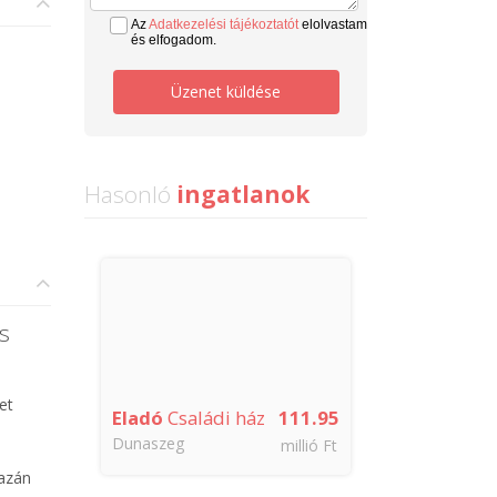
Az
Adatkezelési tájékoztatót
elolvastam
és elfogadom.
Üzenet küldése
Hasonló
ingatlanok
s
et
Eladó
Családi ház
111.95
Dunaszeg
millió Ft
kazán